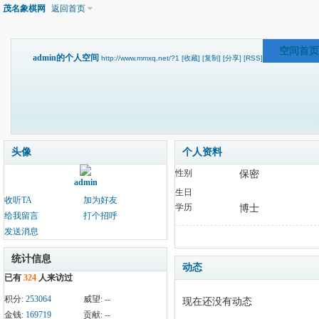
茂名象棋网
返回首页
空间首页
admin的个人空间
http://www.mmxq.net/?1
[收藏]
[复制]
[分享]
[RSS]
个人资料
头像
个人资料
性别
保密
admin
生日
收听TA
加为好友
学历
博士
给我留言
打个招呼
发送消息
统计信息
动态
已有
324
人来访过
积分:
253064
威望:
--
现在还没有动态
金钱:
169719
贡献:
--