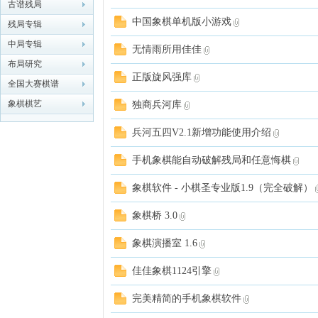
古谱残局
中国象棋单机版小游戏
残局专辑
象棋
中局专辑
无情雨所用佳佳
布局研究
正版旋风强库
全国大赛棋谱
象棋棋艺
独商兵河库
兵河五四V2.1新增功能使用介绍
手机象棋能自动破解残局和任意悔棋
网
象棋软件 - 小棋圣专业版1.9（完全破解）
象棋桥 3.0
象棋演播室 1.6
佳佳象棋1124引擎
完美精简的手机象棋软件