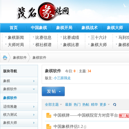
首页
中国象棋
象棋开局
象棋战术
象棋大师
象棋新闻
比赛信息
比赛成绩
三十六计
马到
大师对局
棋社棋谱
象棋比赛
象棋大师
象棋
象棋软件
象棋软件
象棋软件
版块导航
今日:
0
|
主题:
34
版主:
小三跟我走
象棋
茂名
›
›
象棋软件
象棋软件
全部主题
最新
热门
热帖
精华
更多
适情雅趣
棋力测试
中国棋牌——中国棋院官方对弈平台
象棋大师
中国象棋伴侣1.2