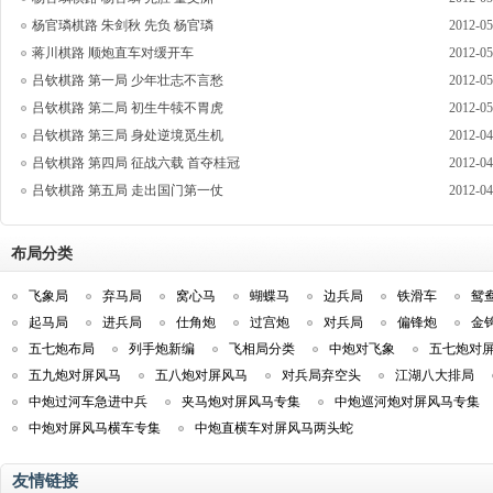
杨官璘棋路 朱剑秋 先负 杨官璘
2012-05
蒋川棋路 顺炮直车对缓开车
2012-05
吕钦棋路 第一局 少年壮志不言愁
2012-05
吕钦棋路 第二局 初生牛犊不胃虎
2012-05
吕钦棋路 第三局 身处逆境觅生机
2012-04
吕钦棋路 第四局 征战六载 首夺桂冠
2012-04
吕钦棋路 第五局 走出国门第一仗
2012-04
布局分类
飞象局
弃马局
窝心马
蝴蝶马
边兵局
铁滑车
鸳
起马局
进兵局
仕角炮
过宫炮
对兵局
偏锋炮
金
五七炮布局
列手炮新编
飞相局分类
中炮对飞象
五七炮对
五九炮对屏风马
五八炮对屏风马
对兵局弃空头
江湖八大排局
中炮过河车急进中兵
夹马炮对屏风马专集
中炮巡河炮对屏风马专集
中炮对屏风马横车专集
中炮直横车对屏风马两头蛇
友情链接