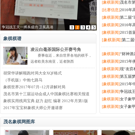
[象棋新闻]
茂名市
[比赛信息]
2016
[象棋新闻]
第二届“
[象棋新闻]
2016
争冠战王天一搏杀成功 卫冕高港
1
2
3
4
5
[象棋新闻]
2015
象棋棋谱
[象棋新闻]
第二届
凌云白毫茶国际公开赛号角
[象棋新闻]
“财神酒
赛事临近，来自世界各地的棋手，
[象棋新闻]
2015
远者欧美东南亚，近者陕西
[象棋新闻]
现“友弈
胡荣华讲解顺跑对局大全XQF格式
[象棋新闻]
第五届梦
（手机版）中炮七路马
[象棋新闻]
2015
象棋世界2017年07月~12月讲解对局
[象棋新闻]
争冠战王
茂名市第十三届运动会成人中国象棋比赛相关报道
[象棋新闻]
女子象甲
象棋实用残局宝典 赵力 赵红 编著 2012年月第1版
[象棋新闻]
女子象甲
2017年宝宝杯象棋大师公开邀请赛
茂名象棋网图库