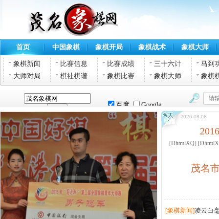
首页
中国象棋
象棋开局
象棋战术
象棋大师
象棋新闻
比赛信息
比赛成绩
三十六计
马到
大师对局
棋社棋谱
象棋比赛
象棋大师
象棋
2026-08-08
20
[DhtmlXQ] [DhtmlX
茂名
[象棋新闻]
凌云白