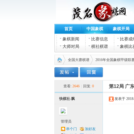
首页
中国象棋
象棋开局
象棋新闻
比赛信息
比赛成
大师对局
棋社棋谱
象棋比
全国大赛棋谱
2016年全国象棋甲级联
茂名
›
›
第12局 广
查看:
2646
|
回复:
0
快棋社-飘
发表于 2018-4
管理员
串个门
加好友