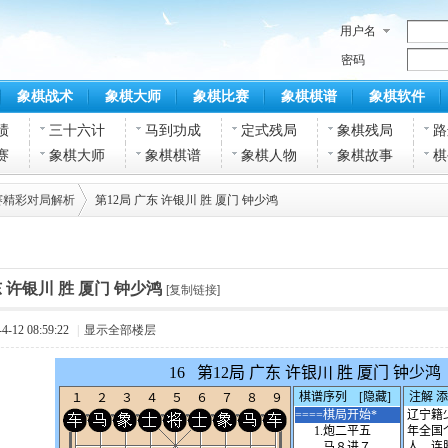
用户名
密码
象棋战术
象棋大师
象棋比赛
象棋棋谱
象棋软件
绩
三十六计
马到功成
定式残局
象棋残局
路
赛
象棋大师
象棋棋谱
象棋人物
象棋故事
棋
赛精彩对局解析
第12局 广东 许银川 胜 厦门 钟少鸿
›
东 许银川 胜 厦门 钟少鸿
[复制链接]
-12 08:59:22
|
显示全部楼层