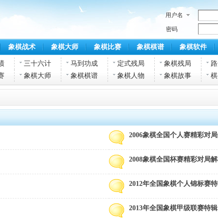
用户名
密码
象棋战术
象棋大师
象棋比赛
象棋棋谱
象棋软件
绩
三十六计
马到功成
定式残局
象棋残局
路
赛
象棋大师
象棋棋谱
象棋人物
象棋故事
棋
2006象棋全国个人赛精彩对
2008象棋全国杯赛精彩对局
2012年全国象棋个人锦标赛
2013年全国象棋甲级联赛特辑