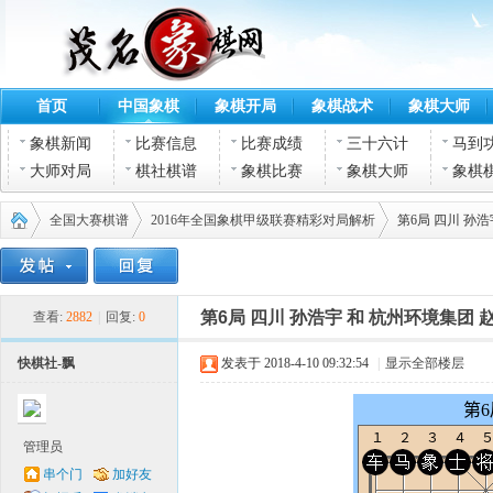
首页
中国象棋
象棋开局
象棋战术
象棋大师
象棋新闻
比赛信息
比赛成绩
三十六计
马到
大师对局
棋社棋谱
象棋比赛
象棋大师
象棋
全国大赛棋谱
2016年全国象棋甲级联赛精彩对局解析
第6局 四川 孙
茂名
›
›
›
第6局 四川 孙浩宇 和 杭州环境集团 
查看:
2882
|
回复:
0
快棋社-飘
发表于 2018-4-10 09:32:54
|
显示全部楼层
管理员
串个门
加好友