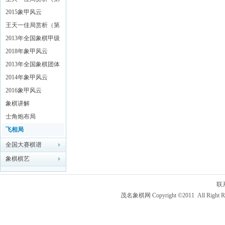
二辑）
2015象甲风云
王天一佳局赏析（第
一辑）
2013年全国象棋甲级
联赛特辑
2018年象甲风云
2013年全国象棋团体
赛
2014年象甲风云
2016象甲风云
象棋讲解
士角炮布局
飞相局
全国大赛棋谱
象棋棋艺
联
茂名象棋网 Copyright ©2011 All Right R