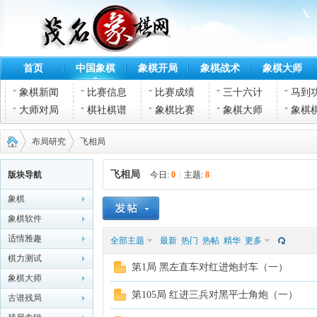
首页
中国象棋
象棋开局
象棋战术
象棋大师
象棋新闻
比赛信息
比赛成绩
三十六计
马到
大师对局
棋社棋谱
象棋比赛
象棋大师
象棋
布局研究
飞相局
飞相局
版块导航
今日:
0
|
主题:
8
象棋
茂名
›
›
象棋软件
适情雅趣
全部主题
最新
热门
热帖
精华
更多
棋力测试
第1局 黑左直车对红进炮封车（一）
象棋大师
第105局 红进三兵对黑平士角炮（一）
古谱残局