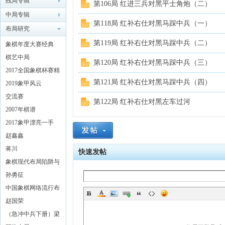
残局专辑
第106局 红进三兵对黑平士角炮（二）
中局专辑
象棋
第118局 红补右仕对黑马踩中兵（一）
布局研究
第119局 红补右仕对黑马踩中兵（二）
象棋年度大赛经典
（2018）
棋艺中局
第120局 红补右仕对黑马踩中兵（三）
2017全国象棋杯赛精
第121局 红补右仕对黑马踩中兵（四）
彩对局解析
2019象甲风云
交流赛
第122局 红补右仕对黑左车过河
2007年棋谱
网
2017象甲漂亮一手
赵鑫鑫
蒋川
快速发帖
象棋现代布局陷阱与
对策 (黄少龙编着)
孙勇征
中国象棋网络流行布
局探秘
赵国荣
（急冲中兵下册）梁