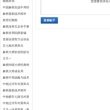
文斌
顺炮布局
您需要登录后
中国象棋实战中局经
典
象棋最新战术精华
(二)
新世纪顺炮
发表帖子
象棋连将五步杀手册
象棋布局陷阱新编
首届全国智力运动会
象棋赛对局精解
五七炮对屏风马
象棋大师的攻防妙法
王天一
象棋特级大师经典绝
活
象棋大师成名局
象棋中局战略与战术
中炮过河车对屏风马
平炮兑车
象棋最新战术精华
(五)
中炮横车七路马对屏
风马全盘战术
中炮过河车对屏风马
左马盘河
王天一佳局赏析（第