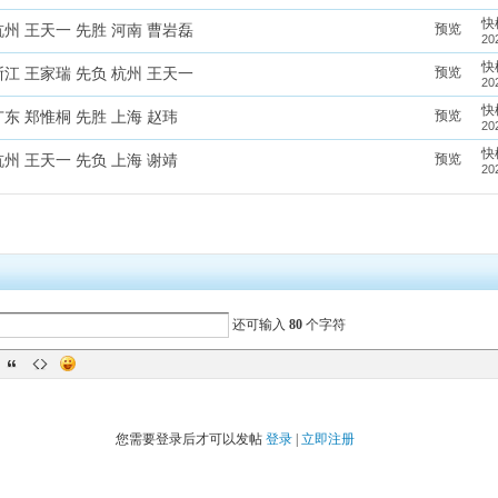
快
预览
州 王天一 先胜 河南 曹岩磊
20
快
预览
江 王家瑞 先负 杭州 王天一
20
快
预览
东 郑惟桐 先胜 上海 赵玮
20
快
预览
州 王天一 先负 上海 谢靖
20
还可输入
80
个字符
您需要登录后才可以发帖
登录
|
立即注册