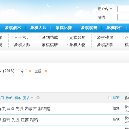
用户名
密码
象棋战术
象棋大师
象棋比赛
象棋棋谱
象棋软件
绩
三十六计
马到功成
定式残局
象棋残局
路
赛
象棋大师
象棋棋谱
象棋人物
象棋故事
棋
2018）
今日:
0
|
主题:
18
新窗
热门
热帖
精华
更多
作
快
预览
 刘宗泽 先胜 内蒙古 郝继超
20
快
预览
 赵玮 先胜 江苏 程鸣
20