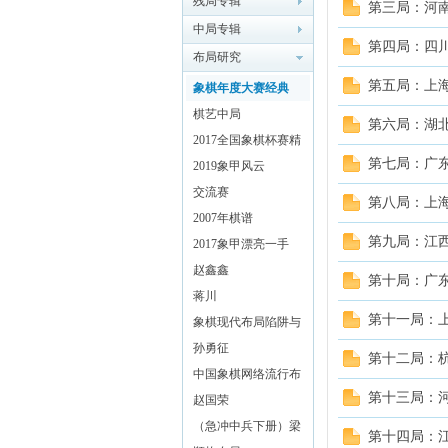
残局专辑
第三局：河南
中局专辑
象棋
第四局：四川
布局研究
第五局：上海
象棋年度大赛经典
（2018）
棋艺中局
第六局：湖北
2017全国象棋杯赛精
第七局：广东
彩对局解析
2019象甲风云
交流赛
第八局：上海
2007年棋谱
网
第九局：江西
2017象甲漂亮一手
赵鑫鑫
第十局：广东
蒋川
第十一局：上
象棋现代布局陷阱与
对策 (黄少龙编着)
孙勇征
第十二局：杭
中国象棋网络流行布
第十三局：河
局探秘
赵国荣
（急冲中兵下册）梁
第十四局：江