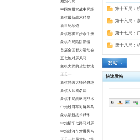
文斌
顺炮布局
第十五局：杭
中国象棋实战中局经
典
象棋最新战术精华
第十六局：浙
(二)
新世纪顺炮
第十七局：广
象棋连将五步杀手册
象棋布局陷阱新编
第十八局：杭
首届全国智力运动会
象棋赛对局精解
五七炮对屏风马
象棋大师的攻防妙法
王天一
快速发帖
象棋特级大师经典绝
活
象棋大师成名局
象棋中局战略与战术
中炮过河车对屏风马
平炮兑车
象棋最新战术精华
(五)
中炮横车七路马对屏
风马全盘战术
中炮过河车对屏风马
左马盘河
王天一佳局赏析（第