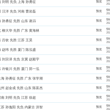
快
预览
 刘明 先负 上海 孙勇征
20
快
预览
 汪洋 先负 河南 曹岩磊
20
快
预览
 孙勇征 先胜 山东 谢岿
20
快
预览
 柳大华 先胜 广东 黄海林
20
快
预览
 吕钦 先胜 江苏 王昊
20
快
预览
 赵纬 先胜 厦门 陈泓盛
20
快
预览
 刘宗泽 先负 京冀 赵殿宇
20
快
预览
 许银川 先胜 厦门 郑一泓
20
快
预览
海 孙勇征 先胜 广东 张学潮
20
快
预览
州 赵金成 先胜 山东 陈富杰
20
快
预览
南 刘明 先负 江苏 徐超
20
快
预览
苏 孙逸阳 先负 内蒙古 洪智
20