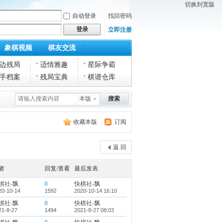
切换到宽版
自动登录
找回密码
登录
立即注册
象棋视频
棋友交流
边残局
适情雅趣
星际争霸
手档案
残局宝典
棋谱仓库
本版
搜索
收藏本版
|
订阅
返 回
者
回复/查看
最后发表
棋社-飘
0
快棋社-飘
20-10-14
1592
2020-10-14 16:10
棋社-飘
0
快棋社-飘
21-8-27
1494
2021-8-27 08:03