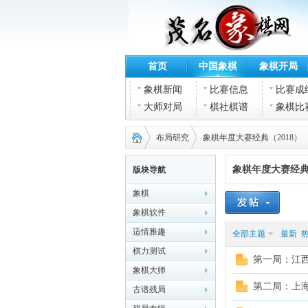
首页
中国象棋
象棋开局
象棋新闻
比赛信息
比赛成
大师对局
棋社棋谱
象棋比
布局研究
象棋年度大赛经典（2018）
象棋年度大赛经典（
版块导航
象棋
茂名
›
›
象棋软件
适情雅趣
全部主题
最新
棋力测试
第一局：江西
象棋大师
第二局：上海
古谱残局