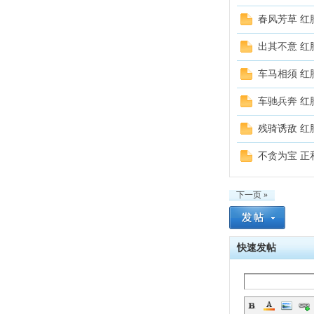
春风芳草 红
出其不意 红
车马相须 红
车驰兵奔 红
残骑诱敌 红
不贪为宝 正
下一页 »
快速发帖