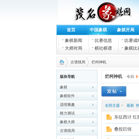
首页
中国象棋
象棋开局
象棋新闻
比赛信息
比赛成
大师对局
棋社棋谱
象棋比
古谱残局
烂柯神机
烂柯神机
版块导航
今日:
0
象棋
茂名
›
›
象棋软件
适情雅趣
全部主题
最新
棋力测试
东征西讨 红
象棋大师
叠投巨饵
古谱残局