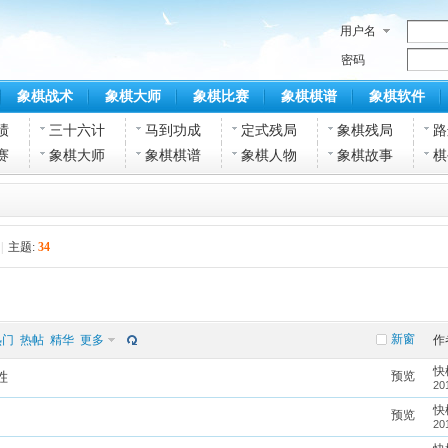
用户名
密码
象棋战术
象棋大师
象棋比赛
象棋棋谱
象棋软件
绩
三十六计
马到功成
定式残局
象棋残局
路
赛
象棋大师
象棋棋谱
象棋人物
象棋故事
棋
|
主题:
34
新窗
热门
热帖
精华
更多
作
快
预览
胜
20
快
预览
20