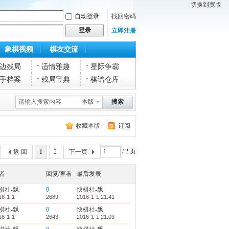
切换到宽版
自动登录
找回密码
登录
立即注册
象棋视频
棋友交流
边残局
适情雅趣
星际争霸
手档案
残局宝典
棋谱仓库
本版
搜索
收藏本版
|
订阅
/ 2 页
返 回
1
2
下一页
者
回复/查看
最后发表
棋社-飘
0
快棋社-飘
16-1-1
2689
2016-1-1 21:41
棋社-飘
0
快棋社-飘
16-1-1
2643
2016-1-1 21:03