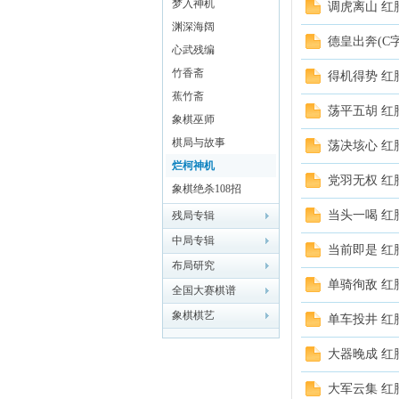
梦入神机
调虎离山 红
渊深海阔
象棋
德皇出奔(C字
心武残编
竹香斋
得机得势 红
蕉竹斋
荡平五胡 红
象棋巫师
棋局与故事
荡决垓心 红
烂柯神机
党羽无权 红
象棋绝杀108招
网
当头一喝 红
残局专辑
中局专辑
当前即是 红
布局研究
单骑徇敌 红
全国大赛棋谱
象棋棋艺
单车投井 红
大器晚成 红
大军云集 红