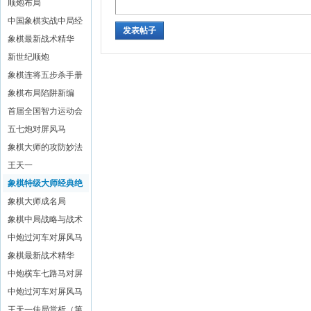
文斌
顺炮布局
中国象棋实战中局经
发表帖子
典
象棋最新战术精华
(二)
新世纪顺炮
象棋连将五步杀手册
象棋布局陷阱新编
首届全国智力运动会
象棋赛对局精解
五七炮对屏风马
象棋大师的攻防妙法
王天一
象棋特级大师经典绝
活
象棋大师成名局
象棋中局战略与战术
中炮过河车对屏风马
平炮兑车
象棋最新战术精华
(五)
中炮横车七路马对屏
风马全盘战术
中炮过河车对屏风马
左马盘河
王天一佳局赏析（第