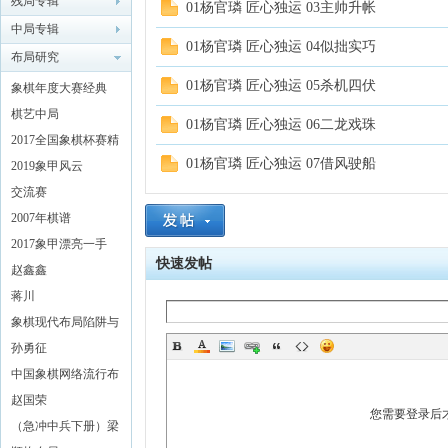
残局专辑
01杨官璘 匠心独运 03主帅升帐
中局专辑
象棋
01杨官璘 匠心独运 04似拙实巧
布局研究
01杨官璘 匠心独运 05杀机四伏
象棋年度大赛经典
（2018）
棋艺中局
01杨官璘 匠心独运 06二龙戏珠
2017全国象棋杯赛精
01杨官璘 匠心独运 07借风驶船
彩对局解析
2019象甲风云
交流赛
2007年棋谱
网
2017象甲漂亮一手
快速发帖
赵鑫鑫
蒋川
象棋现代布局陷阱与
对策 (黄少龙编着)
孙勇征
中国象棋网络流行布
局探秘
赵国荣
您需要登录后
（急冲中兵下册）梁