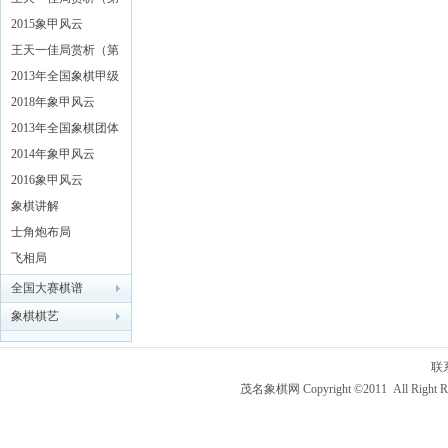
二辑）
2015象甲风云
王天一佳局赏析（第
一辑）
2013年全国象棋甲级
联赛特辑
2018年象甲风云
2013年全国象棋团体
赛
2014年象甲风云
2016象甲风云
象棋讲解
士角炮布局
飞相局
全国大赛棋谱
象棋棋艺
联
茂名象棋网 Copyright ©2011 All Right R