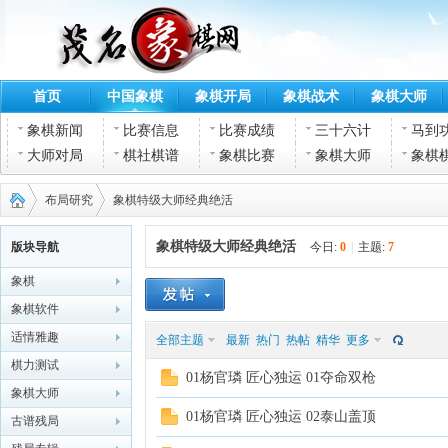
首页
中国象棋
象棋开局
象棋战术
象棋大师
象棋新闻
比赛信息
比赛成绩
三十六计
马到
大师对局
棋社棋谱
象棋比赛
象棋大师
象棋
布局研究
象棋特级大师经典绝活
象棋特级大师经典绝活
版块导航
今日:
0
|
主题:
7
象棋
茂名
›
›
象棋软件
适情雅趣
全部主题
最新
热门
热帖
精华
更多
棋力测试
01杨官璘 匠心独运 01夺命双枪
象棋大师
01杨官璘 匠心独运 02泰山盖顶
古谱残局