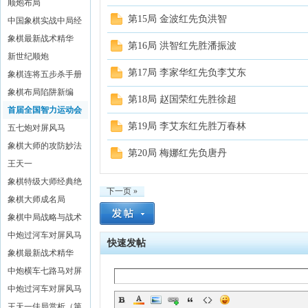
文斌
顺炮布局
第15局 金波红先负洪智
中国象棋实战中局经
典
象棋最新战术精华
第16局 洪智红先胜潘振波
(二)
新世纪顺炮
第17局 李家华红先负李艾东
象棋连将五步杀手册
象棋布局陷阱新编
第18局 赵国荣红先胜徐超
首届全国智力运动会
第19局 李艾东红先胜万春林
象棋赛对局精解
五七炮对屏风马
象棋大师的攻防妙法
第20局 梅娜红先负唐丹
王天一
象棋特级大师经典绝
下一页 »
活
象棋大师成名局
象棋中局战略与战术
中炮过河车对屏风马
快速发帖
平炮兑车
象棋最新战术精华
(五)
中炮横车七路马对屏
风马全盘战术
中炮过河车对屏风马
左马盘河
王天一佳局赏析（第