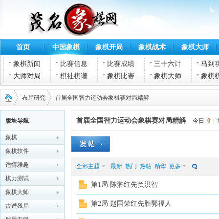
首页
中国象棋
象棋开局
象棋战术
象棋大师
象棋新闻
比赛信息
比赛成绩
三十六计
马到
大师对局
棋社棋谱
象棋比赛
象棋大师
象棋
布局研究
首届全国智力运动会象棋赛对局精解
首届全国智力运动会象棋赛对局精解
版块导航
今日:
0
|
象棋
茂名
›
›
象棋软件
适情雅趣
全部主题
最新
热门
热帖
精华
更多
棋力测试
第1局 陈翀红先负洪智
象棋大师
第2局 赵国荣红先胜郭福人
古谱残局