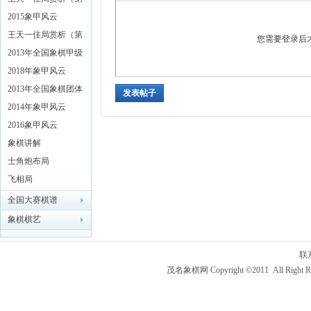
二辑）
2015象甲风云
王天一佳局赏析（第
您需要登录后
一辑）
2013年全国象棋甲级
联赛特辑
2018年象甲风云
2013年全国象棋团体
发表帖子
赛
2014年象甲风云
2016象甲风云
象棋讲解
士角炮布局
飞相局
全国大赛棋谱
象棋棋艺
联
茂名象棋网 Copyright ©2011 All Right R