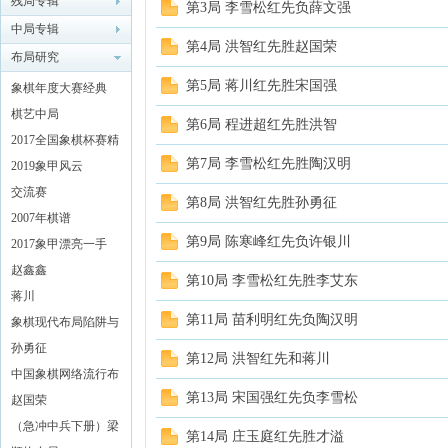
残局专辑
第3局 李雪松红先负薛文强
中局专辑
象棋
第4局 洪智红先胜赵国荣
布局研究
第5局 蒋川红先胜宋国强
象棋年度大赛经典
（2018）
棋艺中局
第6局 程进超红先胜洪智
2017全国象棋杯赛精
第7局 李雪松红先胜陶汉明
彩对局解析
2019象甲风云
交流赛
第8局 洪智红先胜孙勇征
2007年棋谱
网
第9局 陈寒峰红先负许银川
2017象甲漂亮一手
赵鑫鑫
第10局 李雪松红先胜李艾东
蒋川
第11局 苗利明红先负陶汉明
象棋现代布局陷阱与
对策 (黄少龙编着)
孙勇征
第12局 洪智红先和蒋川
中国象棋网络流行布
第13局 宋国强红先负李雪松
局探秘
赵国荣
（急冲中兵下册）梁
第14局 庄玉庭红先胜才溢