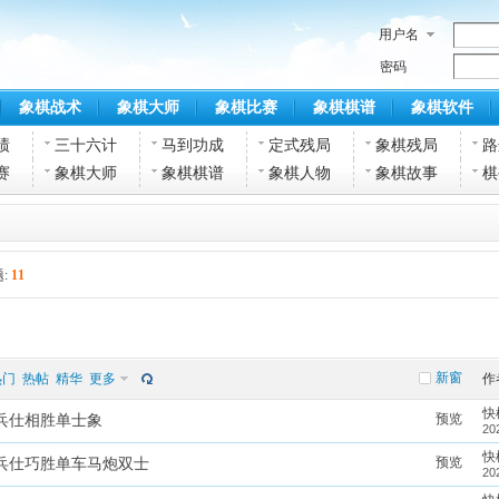
用户名
密码
象棋战术
象棋大师
象棋比赛
象棋棋谱
象棋软件
绩
三十六计
马到功成
定式残局
象棋残局
路
赛
象棋大师
象棋棋谱
象棋人物
象棋故事
棋
:
11
新窗
热门
热帖
精华
更多
作
快
预览
底兵仕相胜单士象
20
快
预览
底兵仕巧胜单车马炮双士
20