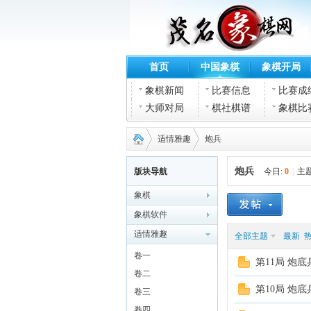
首页
中国象棋
象棋开局
象棋新闻
比赛信息
比赛成
大师对局
棋社棋谱
象棋比
适情雅趣
炮兵
炮兵
版块导航
今日:
0
|
主题
象棋
茂名
›
›
象棋软件
适情雅趣
全部主题
最新
卷一
第11局 炮
卷二
第10局 炮
卷三
卷四