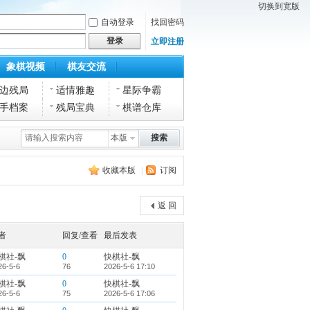
切换到宽版
自动登录
找回密码
登录
立即注册
象棋视频
棋友交流
边残局
适情雅趣
星际争霸
手档案
残局宝典
棋谱仓库
本版
搜索
收藏本版
|
订阅
返 回
者
回复/查看
最后发表
棋社-飘
0
快棋社-飘
26-5-6
76
2026-5-6 17:10
棋社-飘
0
快棋社-飘
26-5-6
75
2026-5-6 17:06