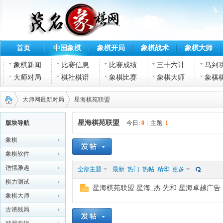
首页
中国象棋
象棋开局
象棋战术
象棋大师
象棋新闻
比赛信息
比赛成绩
三十六计
马到
大师对局
棋社棋谱
象棋比赛
象棋大师
象棋
大师网最新对局
星海棋苑联盟
星海棋苑联盟
版块导航
今日:
0
|
主题:
1
象棋
茂名
›
›
象棋软件
适情雅趣
全部主题
最新
热门
热帖
精华
更多
棋力测试
星海棋苑联盟 星海_杰 先和 星海卓越广告 [ 2012-
象棋大师
古谱残局