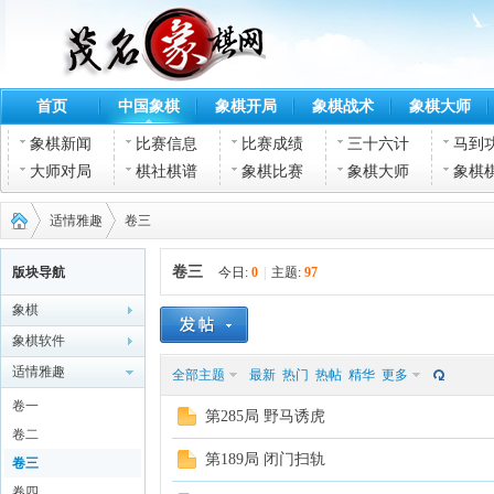
首页
中国象棋
象棋开局
象棋战术
象棋大师
象棋新闻
比赛信息
比赛成绩
三十六计
马到
大师对局
棋社棋谱
象棋比赛
象棋大师
象棋
适情雅趣
卷三
卷三
版块导航
今日:
0
|
主题:
97
象棋
茂名
›
›
象棋软件
适情雅趣
全部主题
最新
热门
热帖
精华
更多
卷一
第285局 野马诱虎
卷二
第189局 闭门扫轨
卷三
卷四