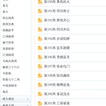
第190局 乘风吹火
卷五
象棋
第191局 劳问将士
卷六
联众残局
第192局 两地关心
残局宝典
第193局 同功并位
锦囊妙手
江湖秘谱
第194局 步设陷阱
极巧穷奇
第195局 盐车困骥
简易胜势
江湖残局
网
第196局 雪拥蓝关
马炮兵残局
第197局 投命仇门
象棋三十六计
马双炮
第198局 惊鸟藏枝
乾集七十二局
第199局 雕鹰捉兔
中残局精华
炮兵
第200局 落花流水
棋力测试
第201局 三请诸葛
象棋大师