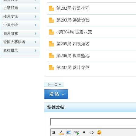
古谱残局
第202局 行监坐守
残局专辑
第203局 远近惊骇
中局专辑
~第204局 雷震八荒
布局研究
全国大赛棋谱
第205局 四畏廉名
象棋棋艺
第206局 孤星坠地
第207局 菱叶穿萍
下一页 »
快速发帖