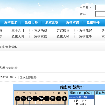
用户名
密码
象棋战术
象棋大师
象棋比赛
象棋棋谱
象棋软件
绩
三十六计
马到功成
定式残局
象棋残局
路
赛
象棋大师
象棋棋谱
象棋人物
象棋故事
棋
尚威 负 胡荣华
荣华
[复制链接]
-17 00:18:12
|
显示全部楼层