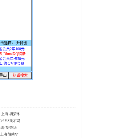
负 上海 胡荣华
右相VS跳右马
上海 胡荣华
 上海胡荣华