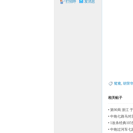
打招呼
发消息
象棋
网
鸳鸯
,
胡荣
相关帖子
•
第90局 浙江 
•
中炮七路马对屏
•
1攻杀经典10
•
中炮过河车七路