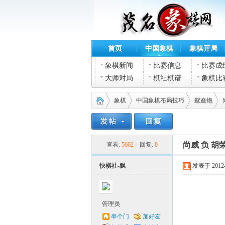
首页
中国象棋
象棋开局
象棋新闻
比赛信息
比赛成
大师对局
棋社棋谱
象棋比
象棋
中国象棋布局技巧
鸳鸯炮
茂名
›
›
›
›
尚威 负 胡
查看:
5602
|
回复:
0
快棋社-飘
发表于 2012-2
管理员
串个门
加好友