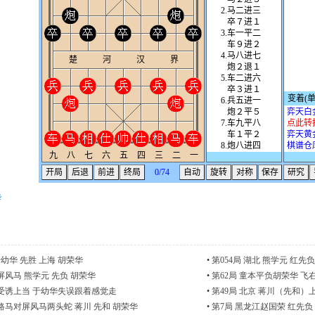
华
于幼华 先胜 上海 胡荣华
•
第054局 湖北 熊学元 红先
风马 熊学元 先负 胡荣华
•
第62局 童本平负胡荣华 飞
5受诱上当 于幼华失误跟着感觉走
•
第49局 北京 蒋川（先和）
马对屏风马两头蛇 蒋川 先和 胡荣华
•
第7局 黑龙江赵国荣 红先负