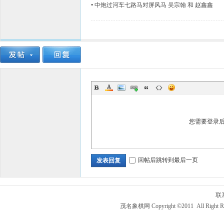
•
中炮过河车七路马对屏风马 吴宗翰 和 赵鑫鑫
您需要登录
回帖后跳转到最后一页
发表回复
联
茂名象棋网 Copyright ©2011 All Right R