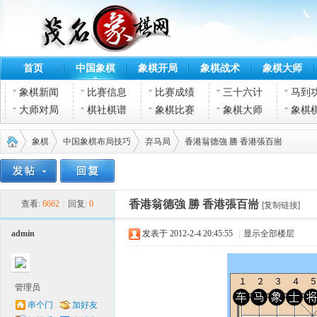
首页
中国象棋
象棋开局
象棋战术
象棋大师
象棋新闻
比赛信息
比赛成绩
三十六计
马到
大师对局
棋社棋谱
象棋比赛
象棋大师
象棋
象棋
中国象棋布局技巧
弃马局
香港翁德強 勝 香港張百耑
茂名
›
›
›
›
香港翁德強 勝 香港張百耑
查看:
6662
|
回复:
0
[复制链接]
admin
发表于 2012-2-4 20:45:55
|
显示全部楼层
管理员
串个门
加好友