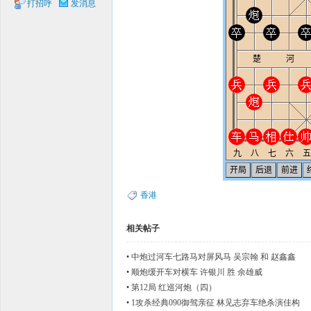
打招呼
发消息
象棋
网
香港
相关帖子
•
中炮过河车七路马对屏风马 吴宗翰 和 赵鑫鑫
•
顺炮缓开车对横车 许银川 胜 余雄威
•
第12局 红巡河炮（四）
•
1攻杀经典090御驾亲征 林见志弃车绝杀演佳构