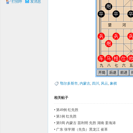
打招呼
发消息
象棋
网
鄂尔多斯市
,
内蒙古
,
四川
,
风云
,
象棋
相关帖子
•
第49例 红先胜
•
第1例 红先胜
•
第9局 内蒙古 苗利明 先胜 湖南 姜海涛
•
广东 张学潮（先负）黑龙江 崔革