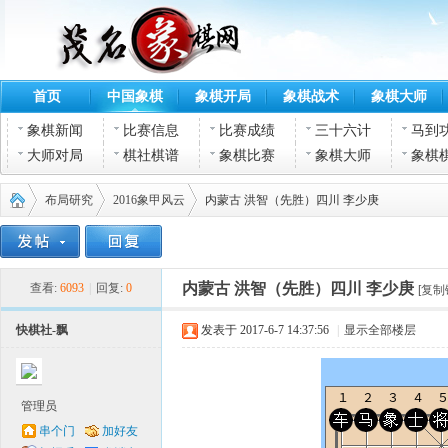
首页
中国象棋
象棋开局
象棋战术
象棋大师
象棋新闻
比赛信息
比赛成绩
三十六计
马到
大师对局
棋社棋谱
象棋比赛
象棋大师
象棋
布局研究
2016象甲风云
内蒙古 洪智（先胜）四川 李少庚
茂名
›
›
›
内蒙古 洪智（先胜）四川 李少庚
查看:
6093
|
回复:
0
[复制
快棋社-飘
发表于 2017-6-7 14:37:56
|
显示全部楼层
管理员
串个门
加好友