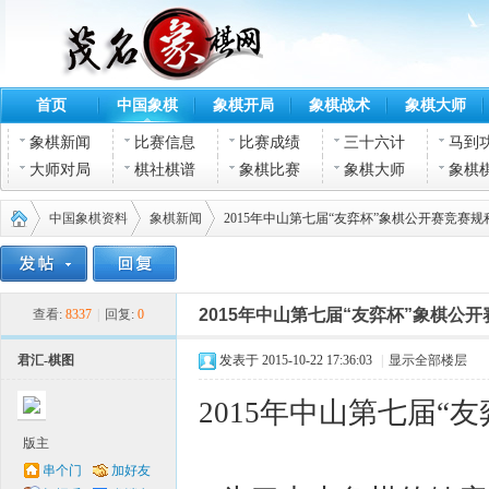
首页
中国象棋
象棋开局
象棋战术
象棋大师
象棋新闻
比赛信息
比赛成绩
三十六计
马到
大师对局
棋社棋谱
象棋比赛
象棋大师
象棋
中国象棋资料
象棋新闻
2015年中山第七届“友弈杯”象棋公开赛竞赛规
茂名
›
›
›
2015年中山第七届“友弈杯”象棋公
查看:
8337
|
回复:
0
君汇-棋图
发表于 2015-10-22 17:36:03
|
显示全部楼层
2015年中山第七届“
版主
串个门
加好友