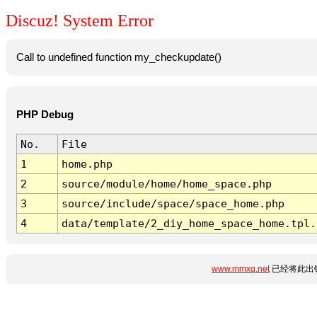
Discuz! System Error
Call to undefined function my_checkupdate()
PHP Debug
No.
File
1
home.php
2
source/module/home/home_space.php
3
source/include/space/space_home.php
4
data/template/2_diy_home_space_home.tpl.
www.mmxq.net
已经将此出