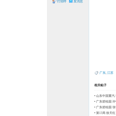
打招呼
发消息
象棋
网
广东
,
江苏
相关帖子
•
山东中国重汽 
•
广东碧桂园 许
•
广东碧桂园 张
•
第13局 徐天红