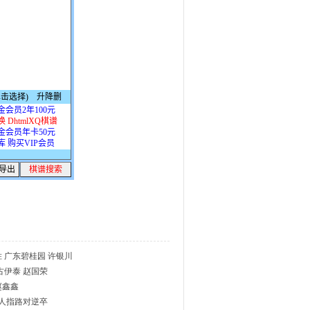
 广东碧桂园 许银川
古伊泰 赵国荣
赵鑫鑫
仙人指路对逆卒