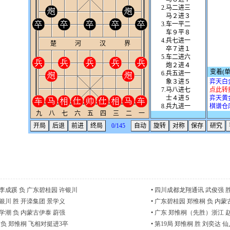
李成蹊 负 广东碧桂园 许银川
•
四川成都龙翔通讯 武俊强 胜
银川 胜 开滦集团 景学义
•
广东碧桂园 郑惟桐 负 内蒙
学潮 负 内蒙古伊泰 蔚强
•
广东 郑惟桐（先胜）浙江 
 负 郑惟桐 飞相对挺进3卒
•
第19局 郑惟桐 胜 刘奕达 