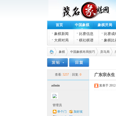
首页
中国象棋
象棋开局
象棋新闻
比赛信息
比赛成
大师对局
棋社棋谱
象棋比
象棋
中国象棋布局技巧
弃马局
茂名
›
›
›
›
广东宗永生 
查看:
5257
|
回复:
0
admin
发表于 2012-2
管理员
串个门
加好友