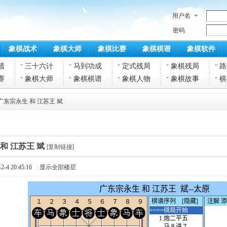
用户名
密码
象棋战术
象棋大师
象棋比赛
象棋棋谱
象棋软件
绩
三十六计
马到功成
定式残局
象棋残局
路
赛
象棋大师
象棋棋谱
象棋人物
象棋故事
棋
广东宗永生 和 江苏王 斌
和 江苏王 斌
[复制链接]
-4 20:45:16
|
显示全部楼层