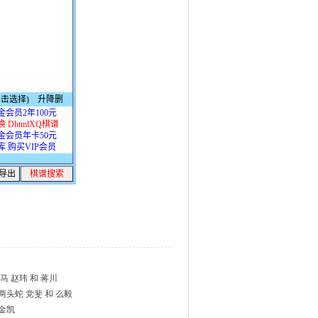
 赵玮 和 蒋川
头蛇 党斐 和 么毅
夏金凯