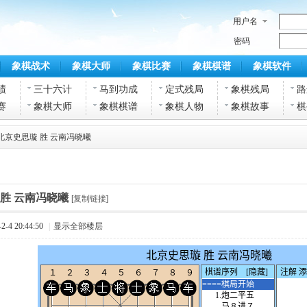
用户名
密码
象棋战术
象棋大师
象棋比赛
象棋棋谱
象棋软件
绩
三十六计
马到功成
定式残局
象棋残局
路
赛
象棋大师
象棋棋谱
象棋人物
象棋故事
棋
北京史思璇 胜 云南冯晓曦
 胜 云南冯晓曦
[复制链接]
-4 20:44:50
|
显示全部楼层