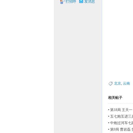
打招呼
发消息
象棋
网
北京
,
云南
相关帖子
•
第18局 王天一
•
五七炮互进三兵
•
中炮过河车七路
•
第9局 曹岩磊