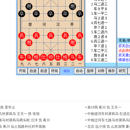
 胜 景学义
•
第19局 蒋川 负 王天一
对屏风马 王天一 胜 张强
•
中炮巡河车对屏风马 红进左马
马对屏风马两头蛇 汪洋 负 蒋川
•
中炮过河车七路马对屏风马两
 负 蒋川 仙人指路补仕对卒底炮
•
北京 边小强 负 山东淄博 