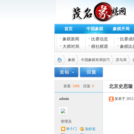
首页
中国象棋
象棋开局
象棋新闻
比赛信息
比赛成
大师对局
棋社棋谱
象棋比
象棋
中国象棋布局技巧
弃马局
茂名
›
›
›
›
北京史思璇
查看:
5496
|
回复:
0
admin
发表于 2012-2
管理员
串个门
加好友