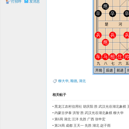
打招呼
发消息
象棋
网
柳大华
,
顺德
,
湖北
相关帖子
•
黑龙江农村信用社 胡庆阳 胜 武汉光谷湖北象棋 
•
内蒙古伊泰 洪智 胜 武汉光谷湖北象棋 柳大华
•
第6局 湖北 汪洋 先胜 广西 张申宏
•
第24局 成都 王天一 先胜 湖北 赵子雨