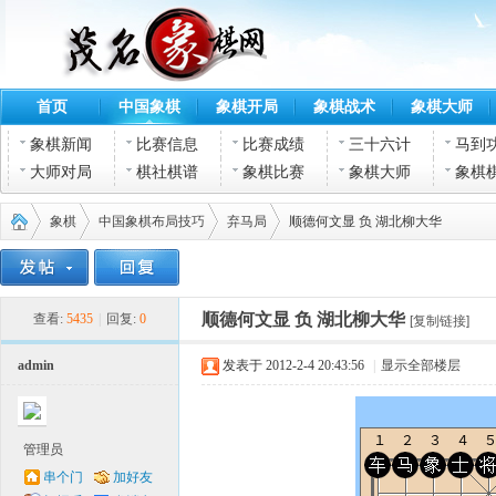
首页
中国象棋
象棋开局
象棋战术
象棋大师
象棋新闻
比赛信息
比赛成绩
三十六计
马到
大师对局
棋社棋谱
象棋比赛
象棋大师
象棋
象棋
中国象棋布局技巧
弃马局
顺德何文显 负 湖北柳大华
茂名
›
›
›
›
顺德何文显 负 湖北柳大华
查看:
5435
|
回复:
0
[复制链接]
admin
发表于 2012-2-4 20:43:56
|
显示全部楼层
管理员
串个门
加好友