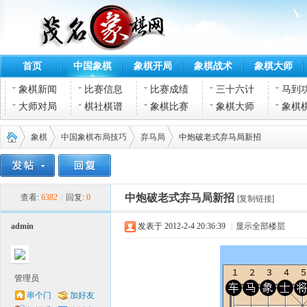
首页
中国象棋
象棋开局
象棋战术
象棋大师
象棋新闻
比赛信息
比赛成绩
三十六计
马到
大师对局
棋社棋谱
象棋比赛
象棋大师
象棋
象棋
中国象棋布局技巧
弃马局
中炮破老式弃马局新招
茂名
›
›
›
›
中炮破老式弃马局新招
查看:
6382
|
回复:
0
[复制链接]
admin
发表于 2012-2-4 20:36:39
|
显示全部楼层
管理员
串个门
加好友