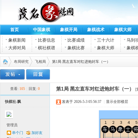
首页
中国象棋
象棋开局
象棋战术
象棋大师
象棋新闻
比赛信息
比赛成绩
三十六计
马到
大师对局
棋社棋谱
象棋比赛
象棋大师
象棋
布局研究
飞相局
第1局 黑左直车对红进炮封车（一）
茂名
›
›
›
第1局 黑左直车对红进炮封车（一）
查看:
105
|
回复:
0
[
快棋社-飘
发表于 2026-5-3 05:56:37
|
显示全部楼层
管理员
串个门
加好友