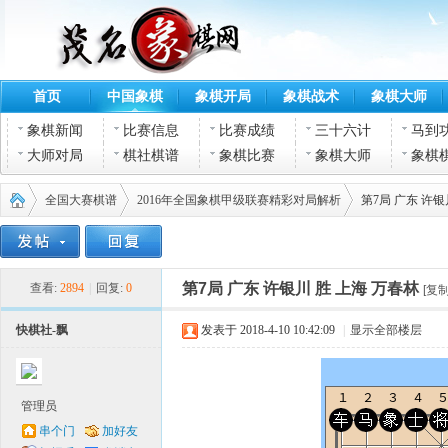
首页
中国象棋
象棋开局
象棋战术
象棋大师
象棋新闻
比赛信息
比赛成绩
三十六计
马到
大师对局
棋社棋谱
象棋比赛
象棋大师
象棋
全国大赛棋谱
2016年全国象棋甲级联赛精彩对局解析
第7局 广东 许银
茂名
›
›
›
第7局 广东 许银川 胜 上海 万春林
查看:
2894
|
回复:
0
[复
快棋社-飘
发表于 2018-4-10 10:42:09
|
显示全部楼层
管理员
串个门
加好友