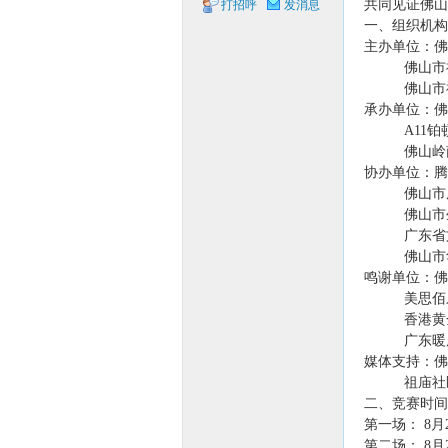
共同见证佛山
打招呼
发消息
一、组织机构
象棋
主办单位：佛
佛山市祖
佛山市禅
承办单位
A11铂顿
佛山岭南
协办单位：腾
佛山市辰
佛山市生活
广东省文化
网
佛山市华
鸣谢单位：佛
美思佰乐佛
香港黄金
广东暖康
媒体支持：佛
祖庙社区报
二、竞赛时间
第一场： 8月2
第二场： 8月2