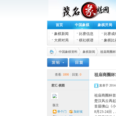
首页
中国象棋
象棋开局
象棋新闻
比赛信息
比赛成
大师对局
棋社棋谱
象棋比
中国象棋资料
象棋新闻
祖庙商圈杯
茂名
›
›
›
祖庙商圈杯
查看:
1890
|
回复:
0
君汇-棋图
发表于 2014-7
祖庙商圈杯首
楚汉风云再起
版主
首届佛山《小
串个门
加好友
8月23-24