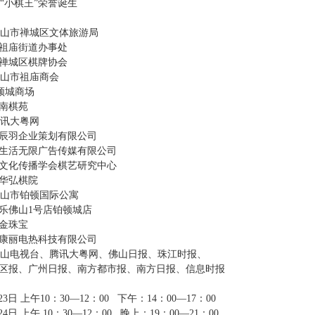
“小棋王”荣誉诞生
山市禅城区文体旅游局
庙街道办事处
城区棋牌协会
：佛山市祖庙商会
城商场
棋苑
讯大粤网
羽企业策划有限公司
无限广告传媒有限公司
传播学会棋艺研究中心
弘棋院
山市铂顿国际公寓
山1号店铂顿城店
珠宝
丽电热科技有限公司
山电视台、腾讯大粤网、佛山日报、珠江时报、
、广州日报、南方都市报、南方日报、信息时报
3日 上午10：30—12：00 下午：14：00—17：00
4日 上午 10：30—12：00 晚上：19：00—21：00