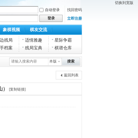
切换到宽版
自动登录
找回密码
登录
立即注册
象棋视频
棋友交流
边残局
适情雅趣
星际争霸
手档案
残局宝典
棋谱仓库
本版
搜索
返回列表
山）
[复制链接]