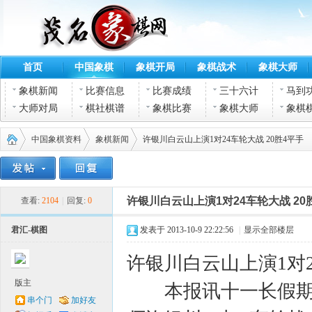
首页
中国象棋
象棋开局
象棋战术
象棋大师
象棋新闻
比赛信息
比赛成绩
三十六计
马到
大师对局
棋社棋谱
象棋比赛
象棋大师
象棋
中国象棋资料
象棋新闻
许银川白云山上演1对24车轮大战 20胜4平手
茂名
›
›
›
许银川白云山上演1对24车轮大战 20
查看:
2104
|
回复:
0
君汇-棋图
发表于 2013-10-9 22:22:56
|
显示全部楼层
许银川白云山上演1对2
版主
本报讯十一长假期间
串个门
加好友