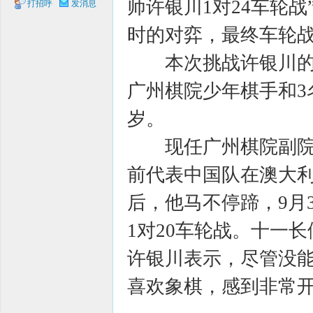
师许银川1对24车轮
打招呼
发消息
象棋
时的对弈，最终车轮战
本次挑战许银川的选
广州棋院少年棋手和3
岁。
现任广州棋院副院长
网
前代表中国队在澳大
后，他马不停蹄，9月
1对20车轮战。十一
许银川表示，尽管没
喜欢象棋，感到非常