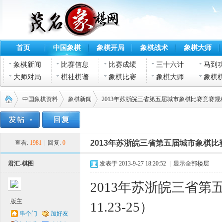
首页
中国象棋
象棋开局
象棋战术
象棋大师
象棋新闻
比赛信息
比赛成绩
三十六计
马到
大师对局
棋社棋谱
象棋比赛
象棋大师
象棋
中国象棋资料
象棋新闻
2013年苏浙皖三省第五届城市象棋比赛竞赛规程（
茂名
›
›
›
2013年苏浙皖三省第五届城市象棋比赛
查看:
1981
|
回复:
0
君汇-棋图
发表于 2013-9-27 18:20:52
|
显示全部楼层
2013年苏浙皖三省
版主
11.23-25）
串个门
加好友