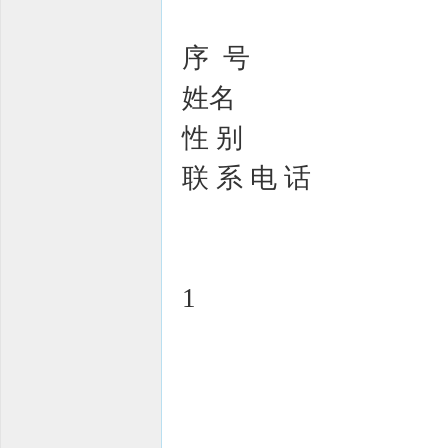
序 号
姓名
性 别
联 系 电 话
1