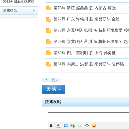
联赛精彩对局解析
2018全国象棋杯赛精
第76局 浙江 赵鑫鑫 胜 内蒙古 蔚强
彩对局解析
象棋棋艺
第77局 广东 许银川 胜 京冀联队 金波
第78局 京冀联队 张强 负 杭州环境集团 
第79局 京冀联队 蒋川 负 杭州环境集团 
第80局 四川 苗利明 胜 上海 孙勇征
第81局 内蒙古 洪智 胜 京冀联队 陆伟韬
下一页 »
快速发帖