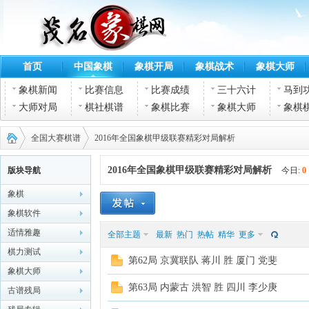
首页
中国象棋
象棋开局
象棋战术
象棋大师
象棋新闻
比赛信息
比赛成绩
三十六计
马到
大师对局
棋社棋谱
象棋比赛
象棋大师
象棋
全国大赛棋谱
2016年全国象棋甲级联赛精彩对局解析
2016年全国象棋甲级联赛精彩对局解析
版块导航
今日:
0
象棋
茂名
›
›
象棋软件
适情雅趣
全部主题
最新
热门
热帖
精华
更多
棋力测试
第62局 京冀联队 蒋川 胜 厦门 党斐
象棋大师
第63局 内蒙古 洪智 胜 四川 李少庚
古谱残局