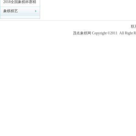
联赛精彩对局解析
2018全国象棋杯赛精
彩对局解析
象棋棋艺
联
茂名象棋网 Copyright ©2011 All Right R