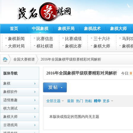
首页
中国象棋
象棋开局
象棋战术
象棋大师
象棋新闻
比赛信息
比赛成绩
三十六计
马到
大师对局
棋社棋谱
象棋比赛
象棋大师
象棋
全国大赛棋谱
2016年全国象棋甲级联赛精彩对局解析
2016年全国象棋甲级联赛精彩对局解析
版块导航
今日:
0
象棋
茂名
›
›
象棋软件
适情雅趣
全部主题
最新
热门
热帖
精华
更多
棋力测试
象棋大师
本版块或指定的范围内尚无主题
古谱残局