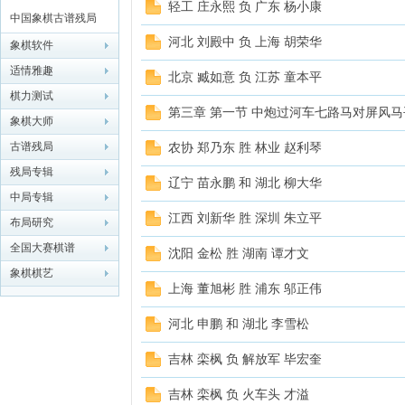
轻工 庄永熙 负 广东 杨小康
中国象棋古谱残局
象棋
河北 刘殿中 负 上海 胡荣华
象棋软件
适情雅趣
北京 臧如意 负 江苏 童本平
棋力测试
第三章 第一节 中炮过河车七路马对屏风马平
象棋大师
古谱残局
农协 郑乃东 胜 林业 赵利琴
残局专辑
辽宁 苗永鹏 和 湖北 柳大华
中局专辑
网
江西 刘新华 胜 深圳 朱立平
布局研究
全国大赛棋谱
沈阳 金松 胜 湖南 谭才文
象棋棋艺
上海 董旭彬 胜 浦东 邬正伟
河北 申鹏 和 湖北 李雪松
吉林 栾枫 负 解放军 毕宏奎
吉林 栾枫 负 火车头 才溢