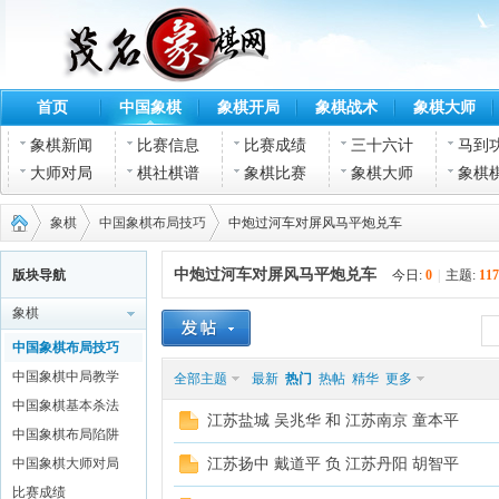
首页
中国象棋
象棋开局
象棋战术
象棋大师
象棋新闻
比赛信息
比赛成绩
三十六计
马到
大师对局
棋社棋谱
象棋比赛
象棋大师
象棋
象棋
中国象棋布局技巧
中炮过河车对屏风马平炮兑车
中炮过河车对屏风马平炮兑车
版块导航
今日:
0
|
主题:
117
象棋
茂名
›
›
›
中国象棋布局技巧
中国象棋中局教学
全部主题
最新
热门
热帖
精华
更多
中国象棋基本杀法
江苏盐城 吴兆华 和 江苏南京 童本平
中国象棋布局陷阱
中国象棋大师对局
江苏扬中 戴道平 负 江苏丹阳 胡智平
比赛成绩