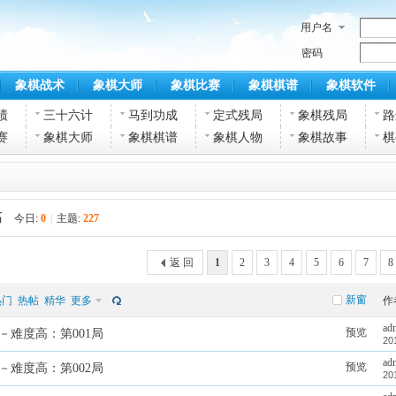
用户名
密码
象棋战术
象棋大师
象棋比赛
象棋棋谱
象棋软件
绩
三十六计
马到功成
定式残局
象棋残局
路
赛
象棋大师
象棋棋谱
象棋人物
象棋故事
棋
高
今日:
0
|
主题:
227
返 回
1
2
3
4
5
6
7
8
新窗
热门
热帖
精华
更多
作
ad
预览
－难度高：第001局
20
ad
预览
－难度高：第002局
20