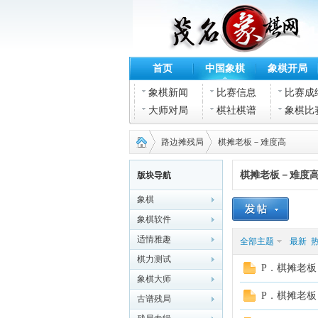
首页
中国象棋
象棋开局
象棋新闻
比赛信息
比赛成
大师对局
棋社棋谱
象棋比
路边摊残局
棋摊老板－难度高
棋摊老板－难度
版块导航
象棋
茂名
›
›
象棋软件
适情雅趣
全部主题
最新
棋力测试
P．棋摊老板
象棋大师
P．棋摊老板
古谱残局