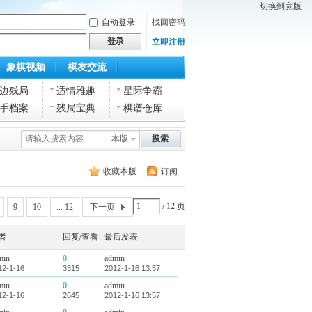
切换到宽版
自动登录
找回密码
登录
立即注册
象棋视频
棋友交流
边残局
适情雅趣
星际争霸
手档案
残局宝典
棋谱仓库
本版
搜索
收藏本版
|
订阅
/ 12 页
9
10
... 12
下一页
者
回复/查看
最后发表
min
0
admin
12-1-16
3315
2012-1-16 13:57
min
0
admin
12-1-16
2645
2012-1-16 13:57