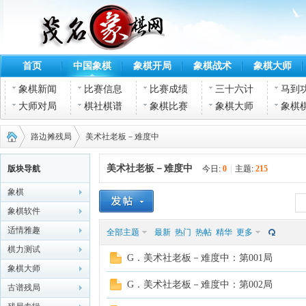
首页
中国象棋
象棋开局
象棋战术
象棋大师
象棋新闻
比赛信息
比赛成绩
三十六计
马到
大师对局
棋社棋谱
象棋比赛
象棋大师
象棋
路边摊残局
美术社老板－难度中
美术社老板－难度中
版块导航
今日:
0
|
主题:
215
象棋
茂名
›
›
象棋软件
适情雅趣
全部主题
最新
热门
热帖
精华
更多
棋力测试
G．美术社老板－难度中：第001局
象棋大师
G．美术社老板－难度中：第002局
古谱残局