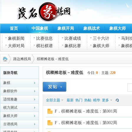
首页
中国象棋
象棋开局
象棋战术
象棋大师
象棋新闻
比赛信息
比赛成绩
三十六计
马到
大师对局
棋社棋谱
象棋比赛
象棋大师
象棋
路边摊残局
槟榔摊老板－难度低
槟榔摊老板－难度低
版块导航
今日:
0
|
主题:
220
象棋
茂名
›
›
象棋软件
适情雅趣
全部主题
最新
热门
热帖
精华
更多
棋力测试
F．槟榔摊老板－难度低：第001局
象棋大师
F．槟榔摊老板－难度低：第002局
古谱残局