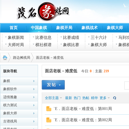
首页
中国象棋
象棋开局
象棋战术
象棋大师
象棋新闻
比赛信息
比赛成绩
三十六计
马到
大师对局
棋社棋谱
象棋比赛
象棋大师
象棋
路边摊残局
面店老板－难度低
面店老板－难度低
版块导航
今日:
0
|
主题:
219
象棋
茂名
›
›
象棋软件
适情雅趣
全部主题
最新
热门
热帖
精华
更多
棋力测试
`E．面店老板－难度低：第001局
象棋大师
`E．面店老板－难度低：第002局
古谱残局