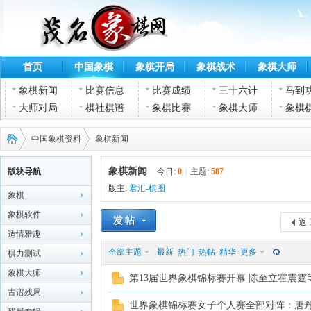
首页
中国象棋
象棋开局
象棋战术
象棋大师
象棋新闻
比赛信息
比赛成绩
三十六计
马到
大师对局
棋社棋谱
象棋比赛
象棋大师
象棋
中国象棋资料
象棋新闻
象棋新闻
版块导航
今日:
0
|
主题:
587
版主:
君汇-棋图
象棋
茂名
›
›
象棋软件
返 
适情雅趣
全部主题
最新
热门
热帖
精华
更多
棋力测试
象棋大师
第13届世界象棋锦标赛开幕 陈至立霍震霆
古谱残局
世界象棋锦标赛女子个人赛全部对阵：唐