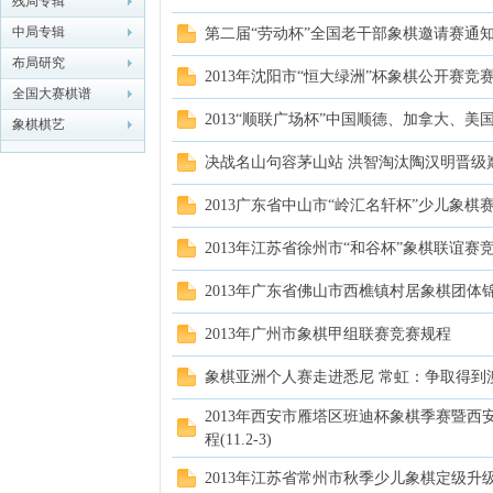
残局专辑
中局专辑
第二届“劳动杯”全国老干部象棋邀请赛通
象棋
布局研究
2013年沈阳市“恒大绿洲”杯象棋公开赛竞赛
全国大赛棋谱
2013“顺联广场杯”中国顺德、加拿大、
象棋棋艺
决战名山句容茅山站 洪智淘汰陶汉明晋级
2013广东省中山市“岭汇名轩杯”少儿象棋赛
2013年江苏省徐州市“和谷杯”象棋联谊赛竞
网
2013年广东省佛山市西樵镇村居象棋团体锦
2013年广州市象棋甲组联赛竞赛规程
象棋亚洲个人赛走进悉尼 常虹：争取得到
2013年西安市雁塔区班迪杯象棋季赛暨
程(11.2-3)
2013年江苏省常州市秋季少儿象棋定级升级比