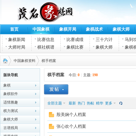
首页
中国象棋
象棋开局
象棋战术
象棋大师
象棋新闻
比赛信息
比赛成绩
三十六计
马到
大师对局
棋社棋谱
象棋比赛
象棋大师
象棋
中国象棋资料
棋手档案
棋手档案
版块导航
今日:
0
|
主题:
190
象棋
茂名
›
›
象棋软件
适情雅趣
全部主题
最新
热门
热帖
精华
更多
棋力测试
殷美娴个人档案
象棋大师
张心欢个人档案
古谱残局