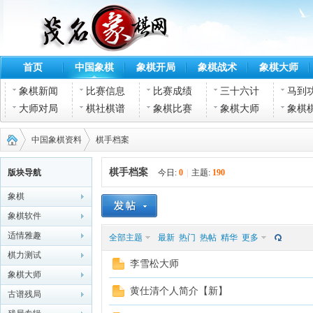
首页
中国象棋
象棋开局
象棋战术
象棋大师
象棋新闻
比赛信息
比赛成绩
三十六计
马到
大师对局
棋社棋谱
象棋比赛
象棋大师
象棋
中国象棋资料
棋手档案
棋手档案
版块导航
今日:
0
|
主题:
190
象棋
茂名
›
›
象棋软件
适情雅趣
全部主题
最新
热门
热帖
精华
更多
棋力测试
李雪松大师
象棋大师
黄仕清个人简介【新】
古谱残局