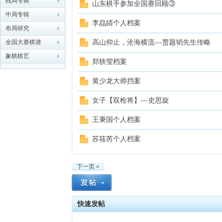
残局专辑
山东棋手参加全国赛回顾③
中局专辑
象棋
李皛皘个人档案
布局研究
全国大赛棋谱
高山仰止，沧海横流---贾题韬先生传略
象棋棋艺
郑轶莹档案
黄少龙大师挡案
女子【双枪将】---史思旋
网
王秉国个人档案
苏筱芮个人档案
下一页 »
快速发帖